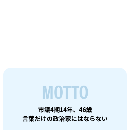
起集会に
ひとときの癒
ネクタイ
初宿
て
し。
が...。
MOTTO
市議4期14年、46歳
言葉だけの政治家にはならない